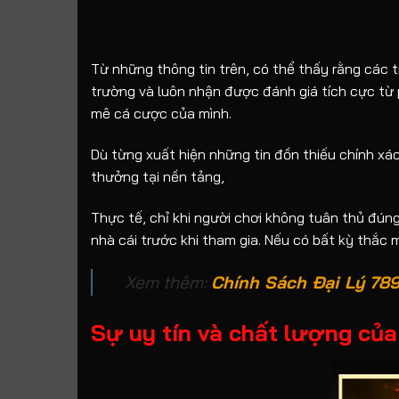
Từ những thông tin trên, có thể thấy rằng các 
trường và luôn nhận được đánh giá tích cực từ 
mê cá cược của mình.
Dù từng xuất hiện những tin đồn thiếu chính xá
thưởng tại nền tảng,
Thực tế, chỉ khi người chơi không tuân thủ đúng
nhà cái trước khi tham gia. Nếu có bất kỳ thắc 
Xem thêm:
Chính Sách Đại Lý 78
Sự uy tín và chất lượng c