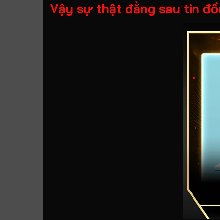
Vậy sự thật đằng sau tin đ