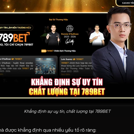
Khẳng định sự uy tín, chất lượng tại 789BET
à được khẳng định qua nhiều yếu tố rõ ràng: