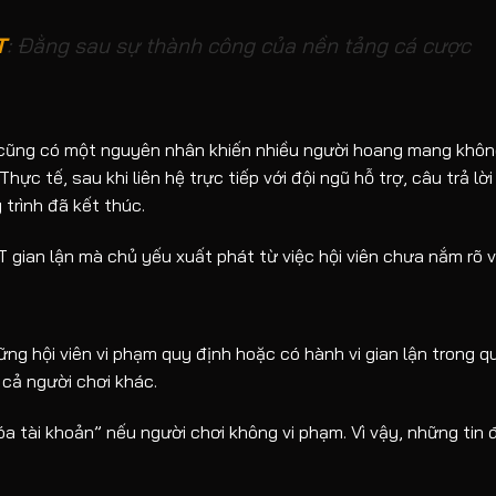
T
: Đằng sau sự thành công của nền tảng cá cược
 cũng có một nguyên nhân khiến nhiều người hoang mang không
c tế, sau khi liên hệ trực tiếp với đội ngũ hỗ trợ, câu trả lờ
trình đã kết thúc.
gian lận mà chủ yếu xuất phát từ việc hội viên chưa nắm rõ v
ững hội viên vi phạm quy định hoặc có hành vi gian lận trong 
cả người chơi khác.
a tài khoản” nếu người chơi không vi phạm. Vì vậy, những tin