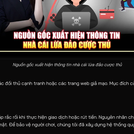
Nguồn gốc xuất hiện thông tin nhà cái lừa đảo cược thủ
c đối thủ cạnh tranh hoặc các trang web giả mạo. Mục đích c
 rắc rối khi thực hiện giao dịch hoặc rút tiền. Nguyên nhân ch
ật. Để bảo vệ người chơi, chúng tôi đã xây dựng hệ thống qu