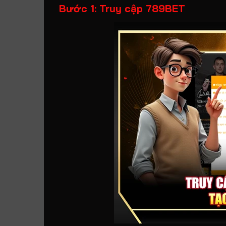
Bước 1: Truy cập 789BET