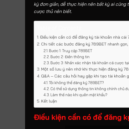
kỳ đơn giản, dễ thực hiện nên bất kỳ ai cũng
cược thủ nên biết.
Table of Contents
Điều kiện cần có để đăng ký tài khoản nhà cá
Chi tiết các bước đăng ký 789BET nhanh gọn,
Bước 1: Truy cập 789BET
Bước 2: Điền thông tin
Bước 3: Nhấn xác nhận tài khoản cá cược tạ
Một số lưu ý nên nhớ khi thực hiện đăng ký 
Q&A – Các câu hỏi hay gặp khi tạo tài khoản
Tôi không thể đăng ký 789BET?
Có thể sử dụng thông tin không chính chủ 
Làm thế nào khi quên mật khẩu?
Kết luận
Điều kiện cần có để đăng k