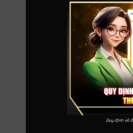
Quy định về đ