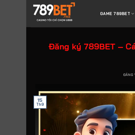
Bỏ
qua
GAME 789BET
nội
dung
Đăng ký 789BET – Các
ĐĂNG
15
Th9