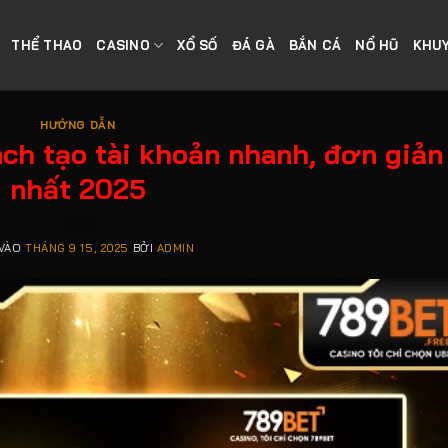
THỂ THAO
CASINO
XỔ SỐ
ĐÁ GÀ
BẮN CÁ
NỔ HŨ
KHUY
HƯỚNG DẪN
h tạo tài khoản nhanh, đơn giản
nhất 2025
 VÀO
THÁNG 9 15, 2025
BỞI
ADMIN