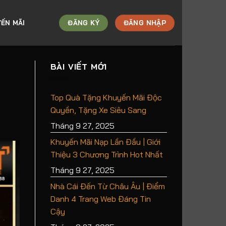
ĐĂNG KÝ
ĐĂNG NHẬP
ẾN MÃI
BÀI VIẾT MỚI
Top Quà Tặng Khuyến Mãi Độc
Quyền, Tặng Xe Siêu Sang
Tháng 9 27, 2025
Khuyến Mãi Nạp Lần Đầu | Giới
Thiệu 3 Chương Trình Hot Nhất
Tháng 9 27, 2025
Nhà Cái Đến Từ Châu Âu | Điểm
Danh 4 Trang Web Đáng Tin
Cậy