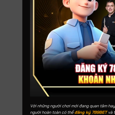
Với những người chơi mới đang quan tâm hay 
người hoàn toàn có thể
đăng ký 789BET
và t