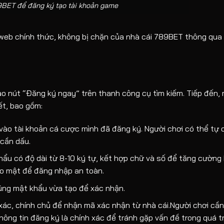
9BET để đăng ký tạo tài khoản game
 web chính thức, không bị chặn của nhà cái 789BET thông qua 
ào nút “Đăng ký ngay” trên thanh công cụ tìm kiếm. Tiếp đến, 
ết, bao gồm:
vào tài khoản cá cược mình đã đăng ký. Người chơi có thể tự 
 cần dấu.
ẩu có độ dài từ 8-10 ký tự, kết hợp chữ và số để tăng cường
ảo mật để đăng nhập an toàn.
đúng mật khẩu vừa tạo để xác nhận.
 xác, chính chủ để nhận mã xác nhận từ nhà cái.Người chơi cần
thông tin đăng ký là chính xác để tránh gặp vấn đề trong quá t